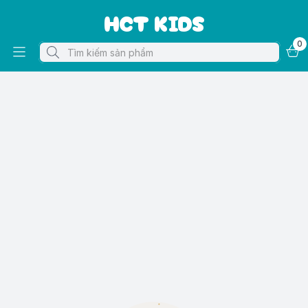
HCT KIDS
0