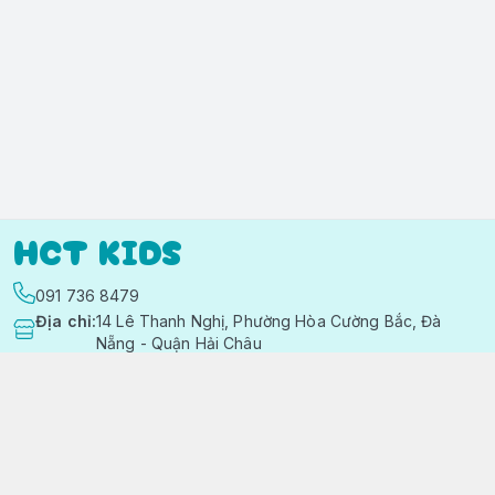
HCT KIDS
091 736 8479
Địa chỉ
:
14 Lê Thanh Nghị, Phường Hòa Cường Bắc, Đà
Nẵng - Quận Hải Châu
https://www.facebook.com/quanaotreemhctkid
091 736 8479
hctkids.vn@gmail.com
Chính sách