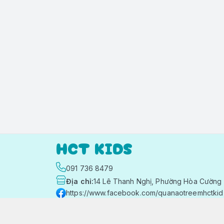
HCT KIDS
091 736 8479
Địa chỉ
:
14 Lê Thanh Nghị, Phường Hòa Cường 
https://www.facebook.com/quanaotreemhctkid
091 736 8479
hctkids.vn@gmail.com