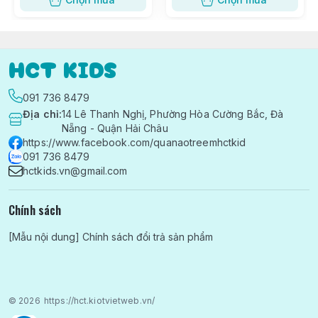
HCT KIDS
091 736 8479
Địa chỉ
:
14 Lê Thanh Nghị, Phường Hòa Cường Bắc, Đà
Nẵng - Quận Hải Châu
https://www.facebook.com/quanaotreemhctkid
091 736 8479
hctkids.vn@gmail.com
Chính sách
[Mẫu nội dung] Chính sách đổi trả sản phẩm
© 2026
https://hct.kiotvietweb.vn/