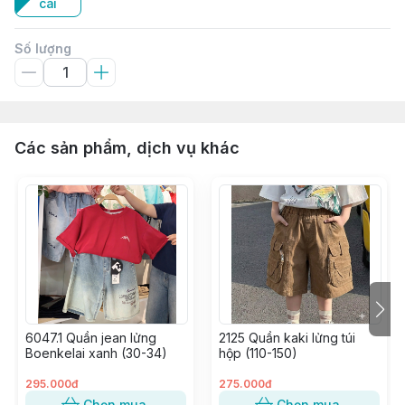
cái
Số lượng
Các sản phẩm, dịch vụ khác
6047.1 Quần jean lửng
2125 Quần kaki lửng túi
Boenkelai xanh (30-34)
hộp (110-150)
295.000đ
275.000đ
Chọn mua
Chọn mua