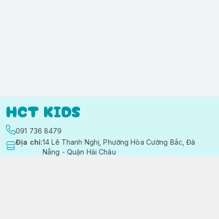
HCT KIDS
091 736 8479
Địa chỉ
:
14 Lê Thanh Nghị, Phường Hòa Cường Bắc, Đà
Nẵng - Quận Hải Châu
https://www.facebook.com/quanaotreemhctkid
091 736 8479
hctkids.vn@gmail.com
Chính sách