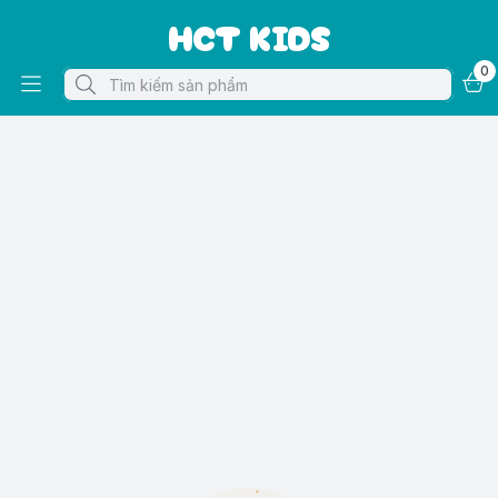
HCT KIDS
0