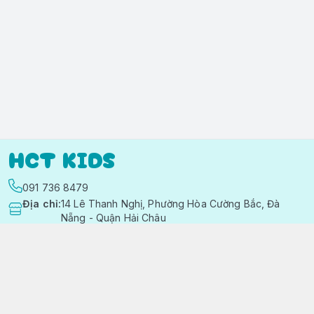
HCT KIDS
091 736 8479
Địa chỉ
:
14 Lê Thanh Nghị, Phường Hòa Cường Bắc, Đà
Nẵng - Quận Hải Châu
https://www.facebook.com/quanaotreemhctkid
091 736 8479
hctkids.vn@gmail.com
Chính sách