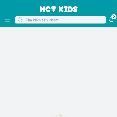
HCT KIDS
0