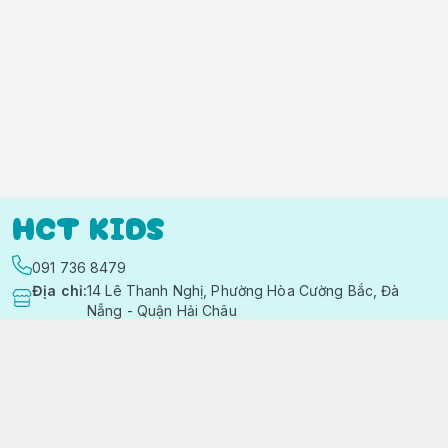
HCT KIDS
091 736 8479
Địa chỉ
:
14 Lê Thanh Nghị, Phường Hòa Cường Bắc, Đà
Nẵng - Quận Hải Châu
https://www.facebook.com/quanaotreemhctkid
091 736 8479
hctkids.vn@gmail.com
Chính sách