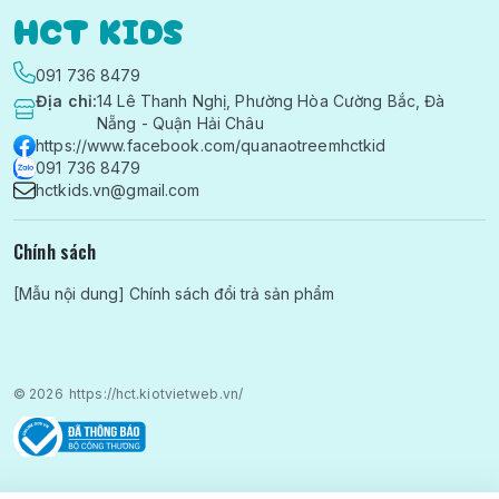
HCT KIDS
091 736 8479
Địa chỉ
:
14 Lê Thanh Nghị, Phường Hòa Cường Bắc, Đà
Nẵng - Quận Hải Châu
https://www.facebook.com/quanaotreemhctkid
091 736 8479
hctkids.vn@gmail.com
Chính sách
[Mẫu nội dung] Chính sách đổi trả sản phẩm
© 2026
https://hct.kiotvietweb.vn/