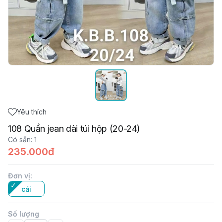
Yêu thích
108 Quần jean dài túi hộp (20-24)
Có sẵn
:
1
235.000đ
Đơn vị
:
cái
Số lượng