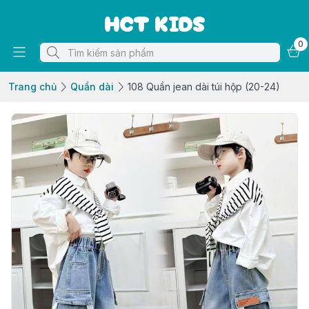
HCT KIDS
0
Trang chủ
Quần dài
108 Quần jean dài túi hộp (20-24)