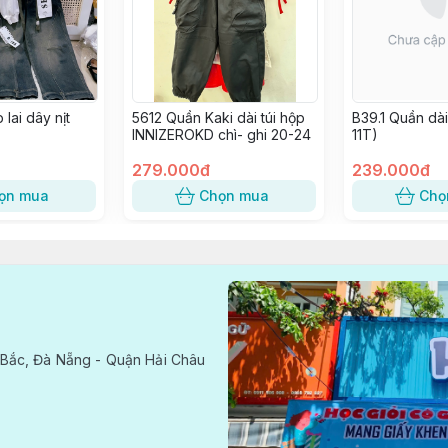
lai dây nịt
5612 Quần Kaki dài túi hộp
B39.1 Quần dà
INNIZEROKD chì- ghi 20-24
11T)
279.000đ
239.000đ
ọn mua
Chọn mua
Chọ
Bắc, Đà Nẵng - Quận Hải Châu