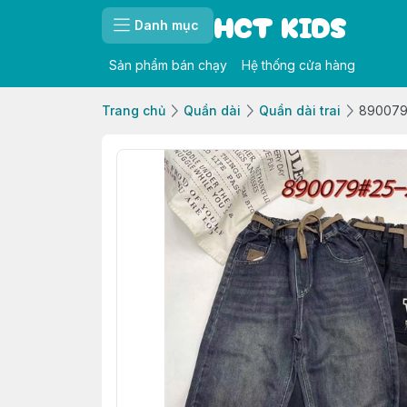
HCT KIDS
Danh mục
Sản phẩm bán chạy
Hệ thống cửa hàng
Trang chủ
Quần dài
Quần dài trai
890079 