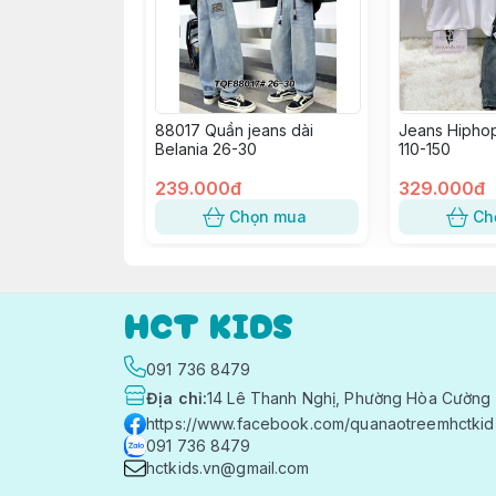
88017 Quần jeans dài
Jeans Hiphop 
Belania 26-30
110-150
239.000đ
329.000đ
Chọn mua
Ch
HCT KIDS
091 736 8479
Địa chỉ
:
14 Lê Thanh Nghị, Phường Hòa Cường 
https://www.facebook.com/quanaotreemhctkid
091 736 8479
hctkids.vn@gmail.com