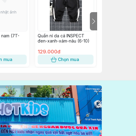
i nam (7T-
Quần nỉ da cá INSPECT
2598 Quần jogg
đen-xanh-xám-nâu (6-10)
bên hồng, đen
than
129.000đ
149.000đ
n mua
Chọn mua
Chọn