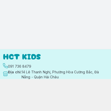
HCT KIDS
091 736 8479
Địa chỉ
:
14 Lê Thanh Nghị, Phường Hòa Cường Bắc, Đà
Nẵng - Quận Hải Châu
https://www.facebook.com/quanaotreemhctkid
091 736 8479
hctkids.vn@gmail.com
Chính sách