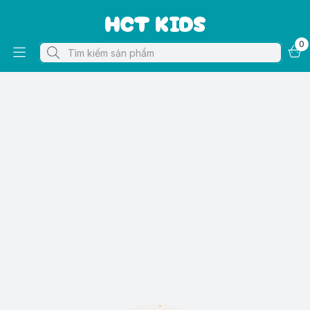
HCT KIDS
0