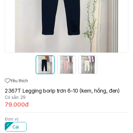
Yêu thích
2367T Legging borip trơn 6-10 (kem, hồng, đen)
Có sẵn
:
29
79.000đ
Đơn vị
:
Cái