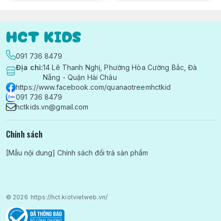
HCT KIDS
091 736 8479
Địa chỉ
:
14 Lê Thanh Nghị, Phường Hòa Cường Bắc, Đà
Nẵng - Quận Hải Châu
https://www.facebook.com/quanaotreemhctkid
091 736 8479
hctkids.vn@gmail.com
Chính sách
[Mẫu nội dung] Chính sách đổi trả sản phẩm
© 2026
https://hct.kiotvietweb.vn/