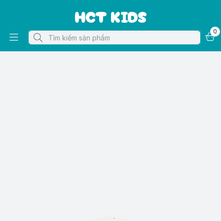
HCT KIDS
0