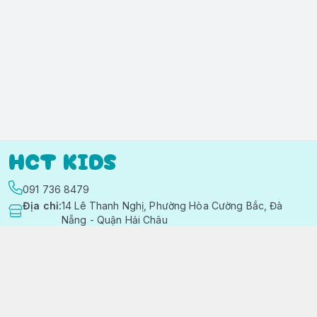
HCT KIDS
091 736 8479
Địa chỉ
:
14 Lê Thanh Nghị, Phường Hòa Cường Bắc, Đà
Nẵng - Quận Hải Châu
https://www.facebook.com/quanaotreemhctkid
091 736 8479
hctkids.vn@gmail.com
Chính sách