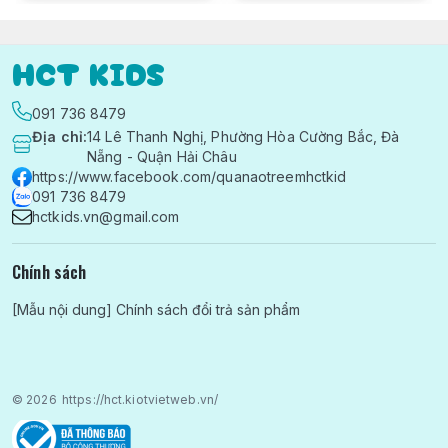
HCT KIDS
091 736 8479
Địa chỉ
:
14 Lê Thanh Nghị, Phường Hòa Cường Bắc, Đà
Nẵng - Quận Hải Châu
https://www.facebook.com/quanaotreemhctkid
091 736 8479
hctkids.vn@gmail.com
Chính sách
[Mẫu nội dung] Chính sách đổi trả sản phẩm
© 2026
https://hct.kiotvietweb.vn/