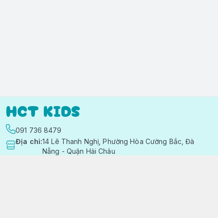
HCT KIDS
091 736 8479
Địa chỉ
:
14 Lê Thanh Nghị, Phường Hòa Cường Bắc, Đà
Nẵng - Quận Hải Châu
https://www.facebook.com/quanaotreemhctkid
091 736 8479
hctkids.vn@gmail.com
Chính sách