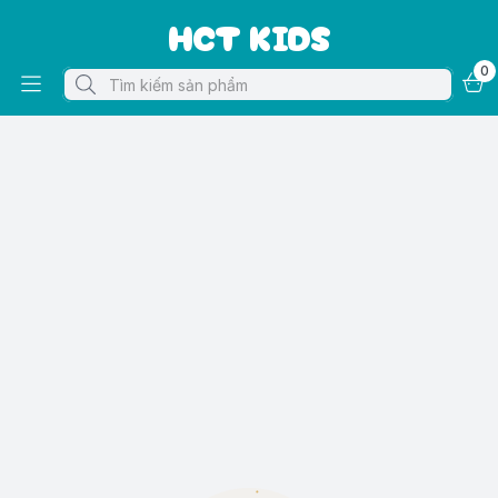
HCT KIDS
0