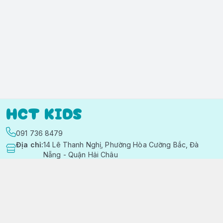
HCT KIDS
091 736 8479
Địa chỉ
:
14 Lê Thanh Nghị, Phường Hòa Cường Bắc, Đà
Nẵng - Quận Hải Châu
https://www.facebook.com/quanaotreemhctkid
091 736 8479
hctkids.vn@gmail.com
Chính sách