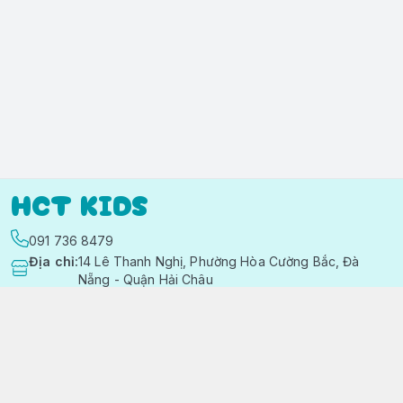
HCT KIDS
091 736 8479
Địa chỉ
:
14 Lê Thanh Nghị, Phường Hòa Cường Bắc, Đà
Nẵng - Quận Hải Châu
https://www.facebook.com/quanaotreemhctkid
091 736 8479
hctkids.vn@gmail.com
Chính sách