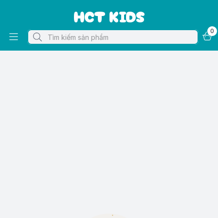
HCT KIDS
0