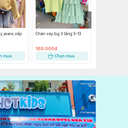
y jeans xếp
Chân váy bg 3 tầng 5-13
1900 Chân váy 
trắng (1-5)
169.000đ
179.000đ
n mua
Chọn mua
Chọn