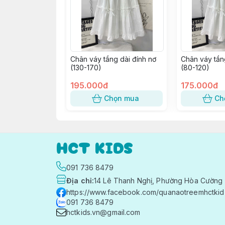
Chân váy tầng dài đính nơ
Chân váy tần
(130-170)
(80-120)
195.000đ
175.000đ
Chọn mua
Ch
HCT KIDS
091 736 8479
Địa chỉ
:
14 Lê Thanh Nghị, Phường Hòa Cường 
https://www.facebook.com/quanaotreemhctkid
091 736 8479
hctkids.vn@gmail.com