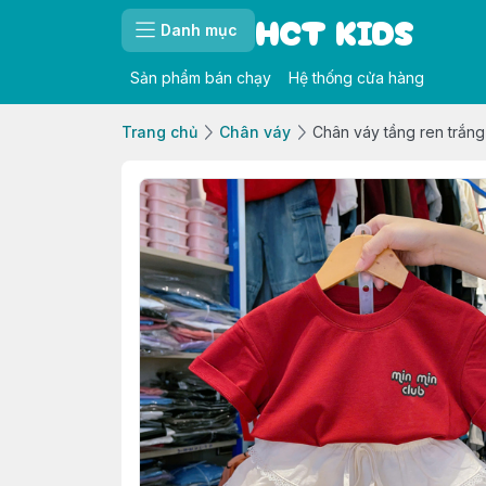
HCT KIDS
Danh mục
Sản phẩm bán chạy
Hệ thống cửa hàng
Trang chủ
Chân váy
Chân váy tầng ren trắng