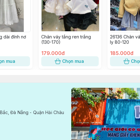
g dài đính nơ
Chân váy tầng ren trắng
26136 Chân vá
(130-170)
ly 80-120
179.000đ
185.000đ
ọn mua
Chọn mua
Chọ
Bắc, Đà Nẵng - Quận Hải Châu