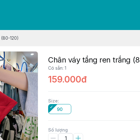
 (80-120)
Chân váy tầng ren trắng (
Có sẵn
:
1
159.000đ
Size
:
90
Số lượng