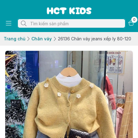
HCT KIDS
0
Trang chủ
Chân váy
26136 Chân váy jeans xếp ly 80-120