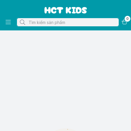
HCT KIDS
0