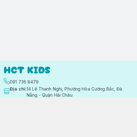
HCT KIDS
091 736 8479
Địa chỉ
:
14 Lê Thanh Nghị, Phường Hòa Cường Bắc, Đà
Nẵng - Quận Hải Châu
https://www.facebook.com/quanaotreemhctkid
091 736 8479
hctkids.vn@gmail.com
Chính sách