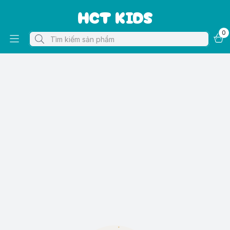
HCT KIDS
0