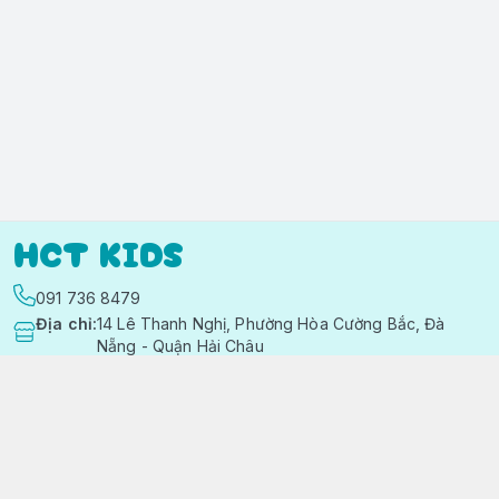
HCT KIDS
091 736 8479
Địa chỉ
:
14 Lê Thanh Nghị, Phường Hòa Cường Bắc, Đà
Nẵng - Quận Hải Châu
https://www.facebook.com/quanaotreemhctkid
091 736 8479
hctkids.vn@gmail.com
Chính sách