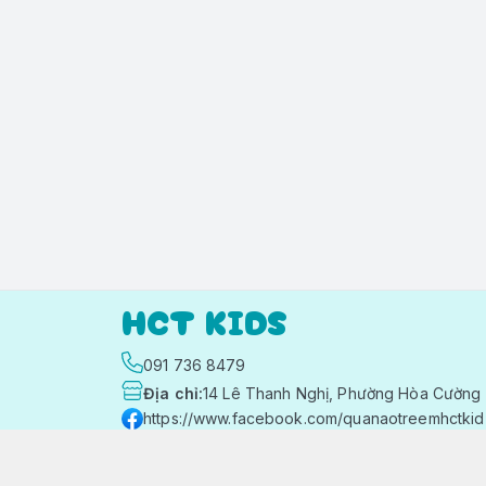
HCT KIDS
091 736 8479
Địa chỉ
:
14 Lê Thanh Nghị, Phường Hòa Cường 
https://www.facebook.com/quanaotreemhctkid
091 736 8479
hctkids.vn@gmail.com