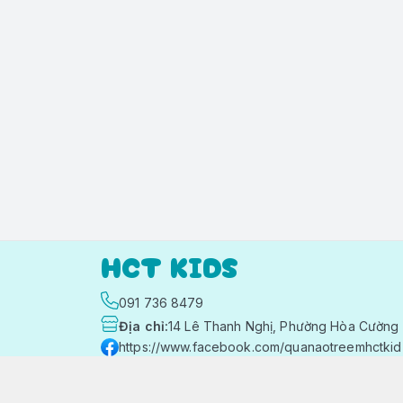
HCT KIDS
091 736 8479
Địa chỉ
:
14 Lê Thanh Nghị, Phường Hòa Cường 
https://www.facebook.com/quanaotreemhctkid
091 736 8479
hctkids.vn@gmail.com