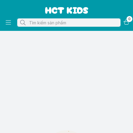
HCT KIDS
0