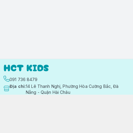
HCT KIDS
091 736 8479
Địa chỉ
:
14 Lê Thanh Nghị, Phường Hòa Cường Bắc, Đà
Nẵng - Quận Hải Châu
https://www.facebook.com/quanaotreemhctkid
091 736 8479
hctkids.vn@gmail.com
Chính sách