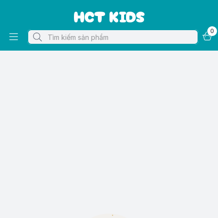
HCT KIDS
0