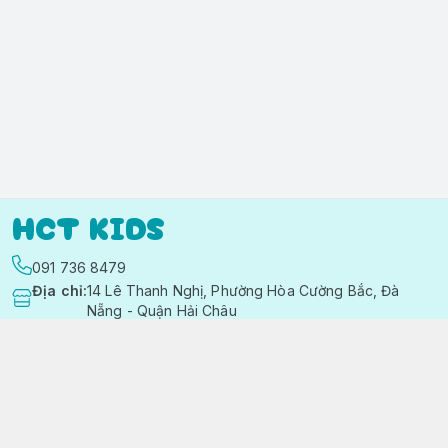
HCT KIDS
091 736 8479
Địa chỉ
:
14 Lê Thanh Nghị, Phường Hòa Cường Bắc, Đà
Nẵng - Quận Hải Châu
https://www.facebook.com/quanaotreemhctkid
091 736 8479
hctkids.vn@gmail.com
Chính sách